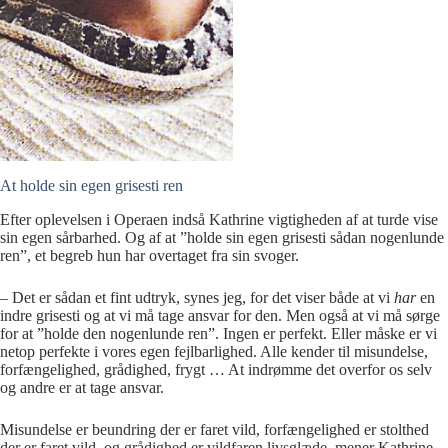
At holde sin egen grisesti ren
Efter oplevelsen i Operaen indså Kathrine vigtigheden af at turde vise
sin egen sårbarhed. Og af at ”holde sin egen grisesti sådan nogenlunde
ren”, et begreb hun har overtaget fra sin svoger.
– Det er sådan et fint udtryk, synes jeg, for det viser både at vi
har
en
indre grisesti og at vi må tage ansvar for den. Men også at vi må sørge
for at ”holde den nogenlunde ren”. Ingen er perfekt. Eller måske er vi
netop perfekte i vores egen fejlbarlighed. Alle kender til misundelse,
forfængelighed, grådighed, frygt … At indrømme det overfor os selv
og andre er at tage ansvar.
Misundelse er beundring der er faret vild, forfængelighed er stolthed
der er faret vild, og grådighed er vildfaren livsglæde, mener Kathrine.