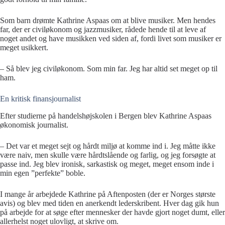
Som barn drømte Kathrine Aspaas om at blive musiker. Men hendes
far, der er civiløkonom og jazzmusiker, rådede hende til at leve af
noget andet og have musikken ved siden af, fordi livet som musiker er
meget usikkert.
– Så blev jeg civiløkonom. Som min far. Jeg har altid set meget op til
ham.
En kritisk finansjournalist
Efter studierne på handelshøjskolen i Bergen blev Kathrine Aspaas
økonomisk journalist.
– Det var et meget sejt og hårdt miljø at komme ind i. Jeg måtte ikke
være naiv, men skulle være hårdtslående og farlig, og jeg forsøgte at
passe ind. Jeg blev ironisk, sarkastisk og meget, meget ensom inde i
min egen ”perfekte” boble.
I mange år arbejdede Kathrine på Aftenposten (der er Norges største
avis) og blev med tiden en anerkendt lederskribent. Hver dag gik hun
på arbejde for at søge efter mennesker der havde gjort noget dumt, eller
allerhelst noget ulovligt, at skrive om.