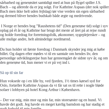
sårbarhed og generøsitet samtidigt med at hun på flygel spiller J.S.
Bach – og allerede da er jeg solgt. For Kathrine Aspaas (der nok spiller
Bach men ikke helt uden fejlslag) tør vise verden sin egen sårbarhed
og dermed bliver hendes budskab både ægte og medrivende.
I Norge er hendes bog ”Raushetens tid” (Den generøse tid) solgt i syv
oplag på ét år og Kathrine har brugt det meste af året på at rejse rundt
og holde foredrag for forretningsfolk, økonomer, sygeplejersker – og
alle mulige andre, helt almindelige nordmænd.
Da hun holder sit første foredrag i Danmark skynder jeg mig at købe
billet. Og dagen efter mødes vi til en samtale om hendes liv, den
personlige udviklingsrejse hun har gennemgået de sidste syv år, og om
den generøse tid, hun mener vi er på vej ind i.
Så op til sin far
Hun voksede op i en lille by, ved fjorden, 1½ times kørsel syd for
Oslo, fortæller Kathrine Aspaas da vi får sat os til rette i nogle bløde
sofaer i lobbyen på hotel Kong Arthur i København.
– Der var mig, min mor og min far, min storesøster og en hund. Vi
havde det godt. Jeg havde en meget kærlig barndom og har stadig et
godt forhold til min familie.