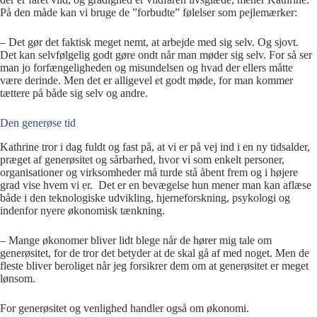
På den måde kan vi bruge de ”forbudte” følelser som pejlemærker:
– Det gør det faktisk meget nemt, at arbejde med sig selv. Og sjovt.
Det kan selvfølgelig godt gøre ondt når man møder sig selv. For så ser
man jo forfængeligheden og misundelsen og hvad der ellers måtte
være derinde. Men det er alligevel et godt møde, for man kommer
tættere på både sig selv og andre.
Den generøse tid
Kathrine tror i dag fuldt og fast på, at vi er på vej ind i en ny tidsalder,
præget af generøsitet og sårbarhed, hvor vi som enkelt personer,
organisationer og virksomheder må turde stå åbent frem og i højere
grad vise hvem vi er. Det er en bevægelse hun mener man kan aflæse
både i den teknologiske udvikling, hjerneforskning, psykologi og
indenfor nyere økonomisk tænkning.
– Mange økonomer bliver lidt blege når de hører mig tale om
generøsitet, for de tror det betyder at de skal gå af med noget. Men de
fleste bliver beroliget når jeg forsikrer dem om at generøsitet er meget
lønsom.
For generøsitet og venlighed handler også om økonomi.