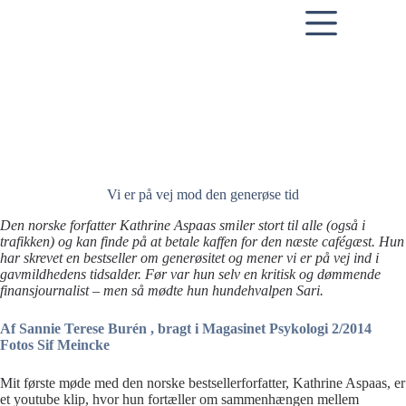
Skip
to
content
Vi er på vej mod den generøse tid
Den norske forfatter Kathrine Aspaas smiler stort til alle (også i
trafikken) og kan finde på at betale kaffen for den næste cafégæst. Hun
har skrevet en bestseller om generøsitet og mener vi er på vej ind i
gavmildhedens tidsalder. Før var hun selv en kritisk og dømmende
finansjournalist – men så mødte hun hundehvalpen Sari.
Af Sannie Terese Burén , bragt i Magasinet Psykologi 2/2014
Fotos
Sif Meincke
Mit første møde med den norske bestsellerforfatter, Kathrine Aspaas, er
et youtube klip, hvor hun fortæller om sammenhængen mellem