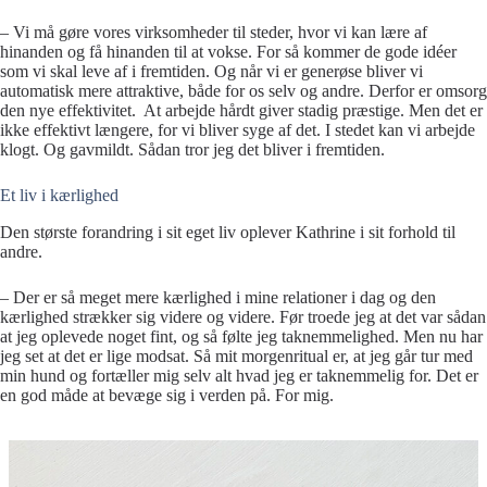
– Vi må gøre vores virksomheder til steder, hvor vi kan lære af
hinanden og få hinanden til at vokse. For så kommer de gode idéer
som vi skal leve af i fremtiden. Og når vi er generøse bliver vi
automatisk mere attraktive, både for os selv og andre. Derfor er omsorg
den nye effektivitet. At arbejde hårdt giver stadig præstige. Men det er
ikke effektivt længere, for vi bliver syge af det. I stedet kan vi arbejde
klogt. Og gavmildt. Sådan tror jeg det bliver i fremtiden.
Et liv i kærlighed
Den største forandring i sit eget liv oplever Kathrine i sit forhold til
andre.
– Der er så meget mere kærlighed i mine relationer i dag og den
kærlighed strækker sig videre og videre. Før troede jeg at det var sådan
at jeg oplevede noget fint, og så følte jeg taknemmelighed. Men nu har
jeg set at det er lige modsat. Så mit morgenritual er, at jeg går tur med
min hund og fortæller mig selv alt hvad jeg er taknemmelig for. Det er
en god måde at bevæge sig i verden på. For mig.