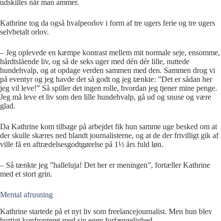
udskilles når man ammer.
Kathrine tog da også hvalpeorlov i form af tre ugers ferie og tre ugers
selvbetalt orlov.
– Jeg oplevede en kæmpe kontrast mellem mit normale seje, ensomme,
hårdtslående liv, og så de seks uger med dén dér lille, nuttede
hundehvalp, og at opdage verden sammen med den. Sammen drog vi
på eventyr og jeg havde det så godt og jeg tænkte: ”Det er sådan her
jeg vil leve!” Så spiller det ingen rolle, hvordan jeg tjener mine penge.
Jeg må leve et liv som den lille hundehvalp, gå ud og snuse og være
glad.
Da Kathrine kom tilbage på arbejdet fik hun samme uge besked om at
der skulle skæres ned blandt journalisterne, og at de der frivilligt gik af
ville få en aftrædelsesgodtgørelse på 1½ års fuld løn.
– Så tænkte jeg ”halleluja! Det her er meningen”, fortæller Kathrine
med et stort grin.
Mental afrusning
Kathrine startede på et nyt liv som freelancejournalist. Men hun blev
hurtigt konfronteret med sin egen forfængelighed.