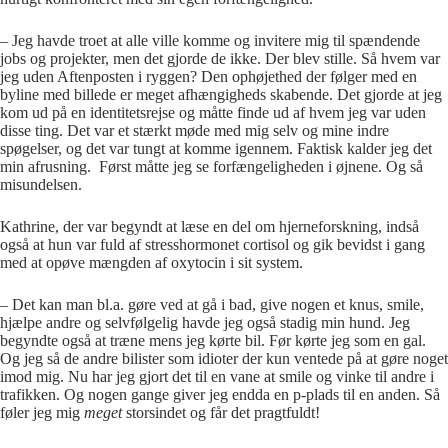
– Jeg havde troet at alle ville komme og invitere mig til spændende
jobs og projekter, men det gjorde de ikke. Der blev stille. Så hvem var
jeg uden Aftenposten i ryggen? Den ophøjethed der følger med en
byline med billede er meget afhængigheds skabende. Det gjorde at jeg
kom ud på en identitetsrejse og måtte finde ud af hvem jeg var uden
disse ting. Det var et stærkt møde med mig selv og mine indre
spøgelser, og det var tungt at komme igennem. Faktisk kalder jeg det
min afrusning. Først måtte jeg se forfængeligheden i øjnene. Og så
misundelsen.
Kathrine, der var begyndt at læse en del om hjerneforskning, indså
også at hun var fuld af stresshormonet cortisol og gik bevidst i gang
med at opøve mængden af oxytocin i sit system.
– Det kan man bl.a. gøre ved at gå i bad, give nogen et knus, smile,
hjælpe andre og selvfølgelig havde jeg også stadig min hund. Jeg
begyndte også at træne mens jeg kørte bil. Før kørte jeg som en gal.
Og jeg så de andre bilister som idioter der kun ventede på at gøre noget
imod mig. Nu har jeg gjort det til en vane at smile og vinke til andre i
trafikken. Og nogen gange giver jeg endda en p-plads til en anden. Så
føler jeg mig
meget
storsindet og får det pragtfuldt!