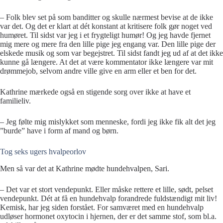
– Folk blev set på som banditter og skulle nærmest bevise at de ikke
var det. Og det er klart at dét konstant at kritisere folk gør noget ved
humøret. Til sidst var jeg i et frygteligt humør! Og jeg havde fjernet
mig mere og mere fra den lille pige jeg engang var. Den lille pige der
elskede musik og som var begejstret. Til sidst fandt jeg ud af at det ikke
kunne gå længere. At det at være kommentator ikke længere var mit
drømmejob, selvom andre ville give en arm eller et ben for det.
Kathrine mærkede også en stigende sorg over ikke at have et
familieliv.
– Jeg følte mig mislykket som menneske, fordi jeg ikke fik alt det jeg
”burde” have i form af mand og børn.
Tog seks ugers hvalpeorlov
Men så var det at Kathrine mødte hundehvalpen, Sari.
– Det var et stort vendepunkt. Eller måske rettere et lille, sødt, pelset
vendepunkt. Dét at få en hundehvalp forandrede fuldstændigt mit liv!
Kemisk, har jeg siden forstået. For samværet med en hundehvalp
udløser hormonet oxytocin i hjernen, der er det samme stof, som bl.a.